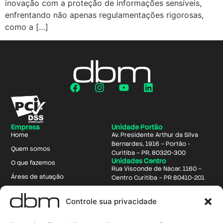
inovação com a proteção de informações sensíveis,
enfrentando não apenas regulamentações rigorosas,
como a […]
Empresa
Unidade Portão
Home
Av. Presidente Arthur da Silva
Bernardes, 1916 – Portão -
Quem somos
Curitiba – PR, 80320-300
Unidades Centro
O que fazemos
Rua Visconde de Nácar, 1160 –
Áreas de atuação
Centro Curitiba – PR 80410-201
CX Intelligence
Rua 24 de Maio, 118 - Centro,
Curitiba - PR, 80230-080
Controle sua privacidade
Trabalhe na dbm
Fale conosco