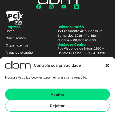
Empresa
Unidade Portão
Home
Av. Presidente Arthur da Silva
Bernardes, 1916 – Portão -
Quem somos
Curitiba – PR, 80320-300
Unidades Centro
O que fazemos
Rua Visconde de Nácar, 1160 –
Áreas de atuação
Centro Curitiba – PR 80410-201
CX Intelligence
Rua 24 de Maio, 118 - Centro,
Controle sua privacidade
Curitiba - PR, 80230-080
Trabalhe na dbm
Fale conosco
Nossor site utiliza cookies para melhorar sua navegação.
Contato
+55 41 3340-3400
comercial@dbm.com.br
Aceitar
trabalheconosco@dbm.com.br
Rejeitar
Aviso de Privacidade
Razão Social DBM CALL CENTER