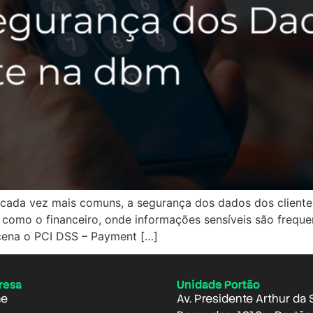
ão cada vez mais comuns, a segurança dos dados dos client
como o financeiro, onde informações sensíveis são freque
 cena o PCI DSS – Payment […]
resa
Unidade Portão
e
Av. Presidente Arthur da 