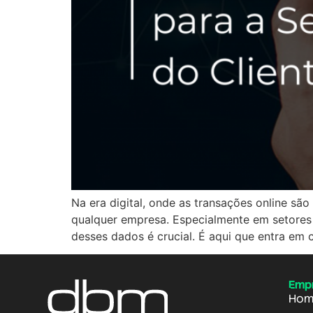
Na era digital, onde as transações online s
qualquer empresa. Especialmente em setores 
desses dados é crucial. É aqui que entra em
Emp
Hom