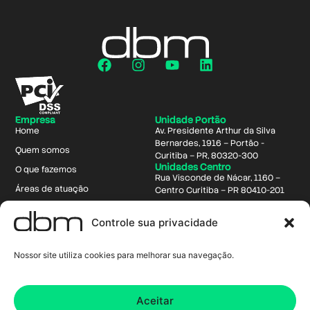
Empresa
Unidade Portão
Home
Av. Presidente Arthur da Silva
Bernardes, 1916 – Portão -
Quem somos
Curitiba – PR, 80320-300
Unidades Centro
O que fazemos
Rua Visconde de Nácar, 1160 –
Áreas de atuação
Centro Curitiba – PR 80410-201
CX Intelligence
Rua 24 de Maio, 118 - Centro,
Controle sua privacidade
Curitiba - PR, 80230-080
Trabalhe na dbm
Fale conosco
Nossor site utiliza cookies para melhorar sua navegação.
Contato
+55 41 3340-3400
comercial@dbm.com.br
Aceitar
trabalheconosco@dbm.com.br