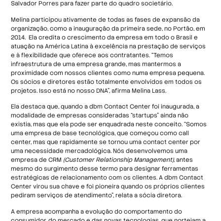
Salvador Porres para fazer parte do quadro societário.
Melina participou ativamente de todas as fases de expansão da
organização, como a inauguração da primeira sede, no Portão, em
2014. Ela credita o crescimento da empresa em todo o Brasil e
atuação na América Latina à excelência na prestação de serviços
e à flexibilidade que oferece aos contratantes. “Temos
infraestrutura de uma empresa grande, mas mantermos a
proximidade com nossos clientes como numa empresa pequena.
Os sócios e diretores estão totalmente envolvidos em todos os
projetos. Isso está no nosso DNA”, afirma Melina Lass.
Ela destaca que, quando a dbm Contact Center foi inaugurada, a
modalidade de empresas consideradas “startups” ainda não
existia, mas que ela pode ser enquadrada neste conceito. “Somos
uma empresa de base tecnológica, que começou como call
center, mas que rapidamente se tornou uma contact center por
uma necessidade mercadológica. Nós desenvolvemos uma
empresa de CRM
(Customer Relationship Management),
antes
mesmo do surgimento desse termo para designar ferramentas
estratégicas de relacionamento com os clientes. A dbm Contact
Center virou sua chave e foi pioneira quando os próprios clientes
pediram serviços de atendimento”, relata a sócia diretora.
A empresa acompanha a evolução do comportamento do
consumidor, do mercado e das novas tecnologias, que norteiam a