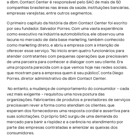
a dbm, Contact Center é responsável pelo SAC de mais de 50
companhias brasileiras nas áreas da saúde, instituições bancárias,
empresas varejistas, entre outros segmentos.
O primeiro capítulo da história da dbm Contact Center foi escrito
por seu fundador, Salvador Porres. Com uma vasta experiência
como executivo na indústria automobilística, ele observou uma
lacuna no mercado de data base marketing, também conhecido
como marketing direto, e abriu a empresa com a intenção de
oferecer esse serviço. “No início eram quatro funcionários para
atender contratantes com pequenas operações que precisavam
de uma parceira para conhecer e dialogar com seu cliente. Era
uma proposta parecida com a que vemos hoje nas redes sociais,
que mostram para a empresa quem é seu público”, conta Diego
Porres, diretor administrativo da dbm Contact Center.
No entanto, a mudança de comportamento do consumidor – cada
vez mais exigente – requisitou uma nova postura das
organizações. Fabricantes de produtos e prestadores de serviços
precisavam rever a forma como atendiam os clientes, que
esperam dos fornecedores uma resposta cordial e assertiva para
suas solicitações. O próprio SAC surgiu de uma demanda do
mercado para banir a rispidez e a carência no atendimento por
parte das empresas contratadas e amenizar as queixas dos
consumidores.