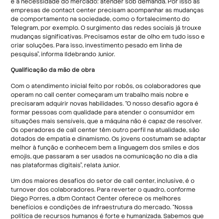
é a necessidade do mercado: atender sob demanda. Por isso as
empresas de contact center precisam acompanhar as mudanças
de comportamento na sociedade, como o fortalecimento do
Telegram, por exemplo. O surgimento das redes sociais já trouxe
mudanças significativas. Precisamos estar de olho em tudo isso e
criar soluções. Para isso, investimento pesado em linha de
pesquisa”, informa Ildebrando Junior.
Qualificação da mão de obra
Com o atendimento inicial feito por robôs, os colaboradores que
operam no call center começaram um trabalho mais nobre e
precisaram adquirir novas habilidades. “O nosso desafio agora é
formar pessoas com qualidade para atender o consumidor em
situações mais sensíveis, que a máquina não é capaz de resolver.
Os operadores de call center têm outro perfil na atualidade, são
dotados de empatia e dinamismo. Os jovens costumam se adaptar
melhor à função e conhecem bem a linguagem dos smiles e dos
emojis, que passaram a ser usados na comunicação no dia a dia
nas plataformas digitais”, relata Junior.
Um dos maiores desafios do setor de call center, inclusive, é o
turnover dos colaboradores. Para reverter o quadro, conforme
Diego Porres, a dbm Contact Center oferece os melhores
benefícios e condições de infraestrutura do mercado. “Nossa
política de recursos humanos é forte e humanizada. Sabemos que