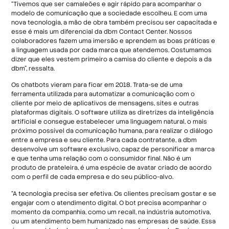
“Tivemos que ser camaleões e agir rápido para acompanhar o
modelo de comunicação que a sociedade escolheu. E com uma
nova tecnologia, a mão de obra também precisou ser capacitada e
esse é mais um diferencial da dbm Contact Center. Nossos
colaboradores fazem uma imersão e aprendem as boas práticas e
a linguagem usada por cada marca que atendemos. Costumamos
dizer que eles vestem primeiro a camisa do cliente e depois a da
dbm”, ressalta.
Os chatbots vieram para ficar em 2018. Trata-se de uma
ferramenta utilizada para automatizar a comunicação com o
cliente por meio de aplicativos de mensagens, sites e outras
plataformas digitais. O software utiliza as diretrizes da inteligência
artificial e consegue estabelecer uma linguagem natural, o mais
próximo possível da comunicação humana, para realizar o diálogo
entre a empresa e seu cliente. Para cada contratante, a dbm
desenvolve um software exclusivo, capaz de personificar a marca
e que tenha uma relação com o consumidor final. Não é um
produto de prateleira, é uma espécie de avatar criado de acordo
com o perfil de cada empresa e do seu público-alvo.
“A tecnologia precisa ser efetiva. Os clientes precisam gostar e se
engajar com o atendimento digital. O bot precisa acompanhar o
momento da companhia, como um recall, na indústria automotiva,
ou um atendimento bem humanizado nas empresas de saúde. Essa