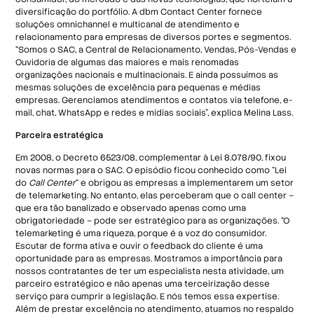
diversificação do portfólio. A dbm Contact Center fornece
soluções omnichannel e multicanal de atendimento e
relacionamento para empresas de diversos portes e segmentos.
“Somos o SAC, a Central de Relacionamento, Vendas, Pós-Vendas e
Ouvidoria de algumas das maiores e mais renomadas
organizações nacionais e multinacionais. E ainda possuímos as
mesmas soluções de excelência para pequenas e médias
empresas. Gerenciamos atendimentos e contatos via telefone, e-
mail, chat, WhatsApp e redes e mídias sociais”, explica Melina Lass.
Parceira estratégica
Em 2008, o Decreto 6523/08, complementar à Lei 8.078/90, fixou
novas normas para o SAC. O episódio ficou conhecido como “Lei
do
Call Center
“ e obrigou as empresas a implementarem um setor
de telemarketing. No entanto, elas perceberam que o call center –
que era tão banalizado e observado apenas como uma
obrigatoriedade – pode ser estratégico para as organizações. “O
telemarketing é uma riqueza, porque é a voz do consumidor.
Escutar de forma ativa e ouvir o feedback do cliente é uma
oportunidade para as empresas. Mostramos a importância para
nossos contratantes de ter um especialista nesta atividade, um
parceiro estratégico e não apenas uma terceirização desse
serviço para cumprir a legislação. E nós temos essa expertise.
Além de prestar excelência no atendimento, atuamos no respaldo